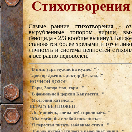
Стихотворения
Самые ранние стихотворения - оз
вырубленные топором вирши, вы
геноцида - 2/3 вообще выкинул. Ближе 
становятся более зрелыми и отчетливо
личность и система ценностей стихоп
я все равно недоволен.
"В пять утра мужик на кухне..."
"Доктор Джекил, доктор Джекил..."
НОЧНОЙ ДОЗОР
"Гори, Звезда моя, гори..."
"В фамильной церкви Капулетти..."
"Я сегодня катался..."
ШПАГА БЕЗ НОЖЕН
"Льет ливень, слезы неба проливает..."
"Мы могли бы с тобой пожениться..."
"Я перестал писать забавные стихи..."
"Тополь пухом устилает в переулках ниши..."