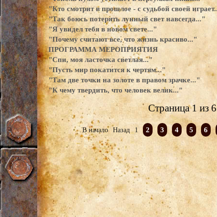
"Кто смотрит в прошлое - с судьбой своей играет..
"Так боюсь потерять лунный свет навсегда..."
"Я увидел тебя в новом свете..."
"Почему считают все, что жизнь красиво..."
ПРОГРАММА МЕРОПРИЯТИЯ
"Спи, моя ласточка светлая..."
"Пусть мир покатится к чертям..."
"Там две точки на золоте в правом зрачке..."
"К чему твердить, что человек велик..."
Страница 1 из 6
2
3
4
5
6
В начало
Назад
1