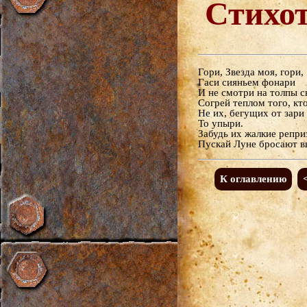
Стихо
Гори, Звезда моя, гори,
Гаси сияньем фонари
И не смотри на толпы с
Согрей теплом того, кто
Не их, бегущих от зари 
То упыри.
Забудь их жалкие репри
Пускай Луне бросают в
К оглавлению