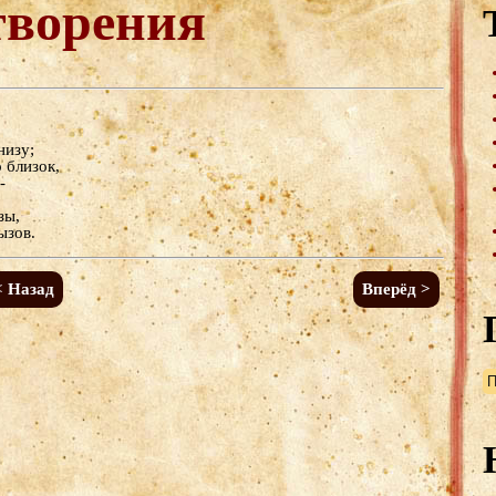
творения
низу;
 близок,
-
зы,
ызов.
< Назад
Вперёд >