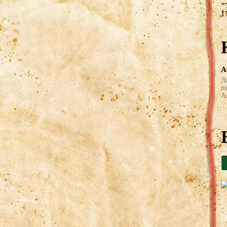
"
1
А
Л
п
А 