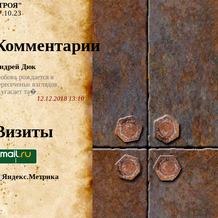
ТРОЯ"
7.10.23
Комментарии
ндрей Дюк
юбовь рождается в
ересеченьи взглядов,
угасает та�...
12.12.2018 13:10
Визиты