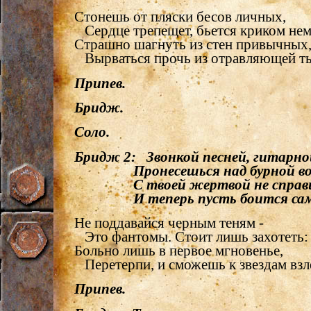
Стонешь от пляски бесов личных,
Сердце трепещет, бьется криком не
Страшно шагнуть из стен привычных
Вырваться прочь из отравляющей т
Припев.
Бридж.
Соло.
Бридж 2: Звонкой песней, гитарно
Пронесешься над бурной вол
С твоей жертвой не справил
И теперь пусть боится сам
Не поддавайся черным теням -
Это фантомы. Стоит лишь захотеть:
Больно лишь в первое мгновенье,
Перетерпи, и сможешь к звездам взл
Припев.