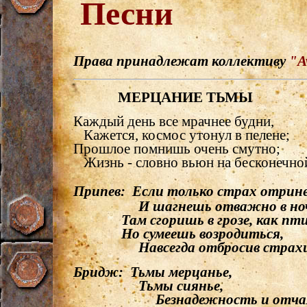
Песни
Права принадлежат коллективу
"A
МЕРЦАНИЕ ТЬМЫ
Каждый день все мрачнее будни,
Кажется, космос утонул в пелене;
Прошлое помнишь очень смутно;
Жизнь - словно вьюн на бесконечной
Припев: Если только страх отрин
И шагнешь отважно в ноч
Там сгоришь в грозе, как пти
Но сумеешь возродиться,
Навсегда отбросив страхи 
Бридж: Тьмы мерцанье,
Тьмы сиянье,
Безнадежность и отчаян