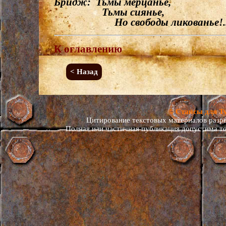
Бридж: Тьмы мерцанье,
Тьмы сиянье,
Но свободы ликованье!.
К оглавлению
< Назад
© Стансы для Т
Цитирование текстовых материалов разреш
Полная или частичная публикация допустима то